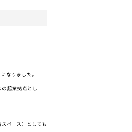
うになりました。
スの起業拠点とし
。
習スペース）としても