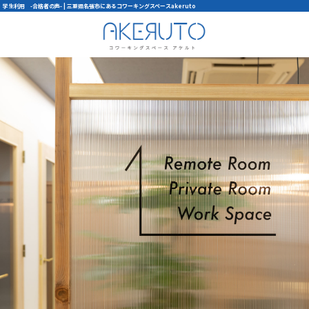
学生利用 -合格者の声- | 三重県名張市にあるコワーキングスペースakeruto