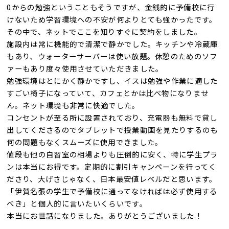
0からの勉強ということもそうですが、金銭的に予備校に行
けないため学習環境への不安が何よりとても強かったです。
その中で、ネットでここを知りすぐに契約をしました。
施設内は常に機能的で清潔で静かでした。キッチンや冷蔵庫
もあり、ウォーターサーバーは使い放題。休憩のためのソフ
ァーもあり度々使用させていただきました。
勉強環境はとにかく静かですし、イスは勉強や作業に適した
すごい椅子になっていて、カフェとかは比べ物になりませ
ん。ネット環境も非常に快適でした。
コンセントが至る所に設置されており、充電器も無料で貸し
出してくださるのでタブレットで授業動画を見たりするのも
何の問題もなくスムーズに使用できました。
値段も他の自習室の相場よりも圧倒的に安く、特に学生プラ
ンは本当にお得です。定期的に割引キャンペーンを行ってく
ださり、大げさじゃなく、日本最安値レベルだと思います。
「伊賀名張の学生で予備校に通ってなければは必ず使用する
べき」と個人的に言いたいくらいです。
本当にお世話になりました。ありがとうございました！