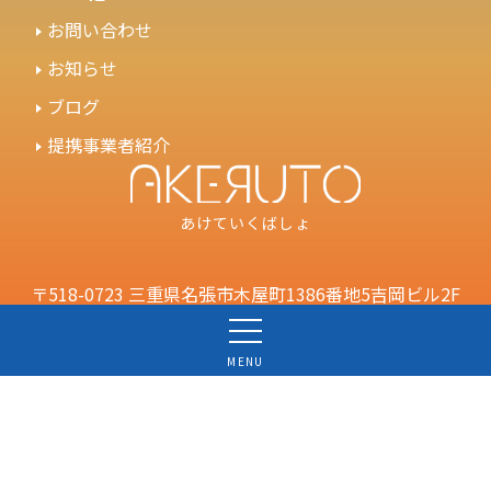
お問い合わせ
お知らせ
ブログ
提携事業者紹介
あけていくばしょ
〒518-0723 三重県名張市木屋町1386番地5吉岡ビル2F
お電話でのご連絡について
Mail：nabari@akeruto.net
MENU
© akeruto all rights reserved.