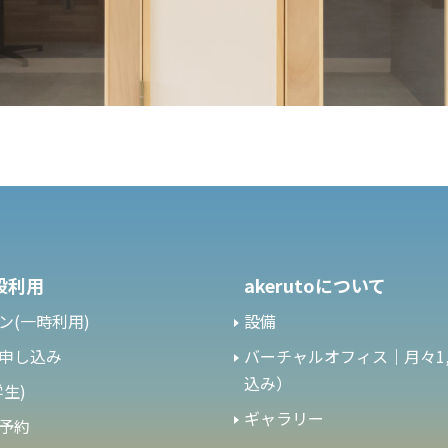
設利用
akerutoについて
ン(一時利用)
設備
申し込み
バーチャルオフィス｜月々1,
込み）
生)
ギャラリー
予約