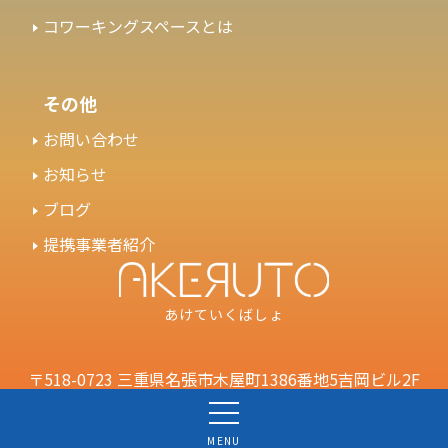
コワーキングスペースとは
その他
お問い合わせ
お知らせ
ブログ
提携事業者紹介
あけていくばしょ
〒518-0723 三重県名張市木屋町1386番地5吉岡ビル2F
お電話でのご連絡について
Mail：nabari@akeruto.net
MENU