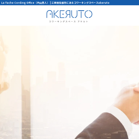
La-Tache Cording Office（片山悠人） | 三重県名張市にあるコワーキングスペースakeruto